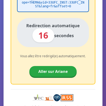
ope=THEMA&vid=33UFC_INST:33UFC_IN
ST&lang=fr&offset=0
Redirection automatique
16
secondes
Vous allez être redirigé(e) automatiquement.
Aller sur Ariane