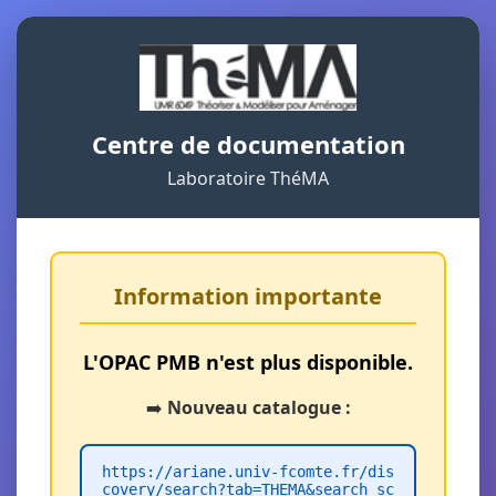
Centre de documentation
Laboratoire ThéMA
Information importante
L'OPAC PMB n'est plus disponible.
➡️
Nouveau catalogue :
https://ariane.univ-fcomte.fr/dis
covery/search?tab=THEMA&search_sc