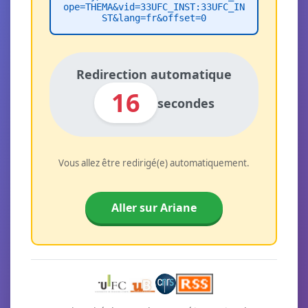
ope=THEMA&vid=33UFC_INST:33UFC_IN
ST&lang=fr&offset=0
Redirection automatique
16
secondes
Vous allez être redirigé(e) automatiquement.
Aller sur Ariane