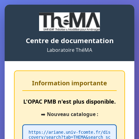
Centre de documentation
Laboratoire ThéMA
Information importante
L'OPAC PMB n'est plus disponible.
➡️
Nouveau catalogue :
https://ariane.univ-fcomte.fr/dis
covery/search?tab=THEMA&search_sc