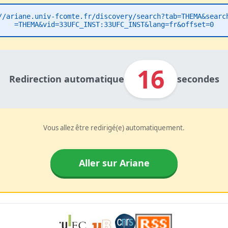
//ariane.univ-fcomte.fr/discovery/search?tab=THEMA&searc
=THEMA&vid=33UFC_INST:33UFC_INST&lang=fr&offset=0
16
Redirection automatique
secondes
Vous allez être redirigé(e) automatiquement.
Aller sur Ariane