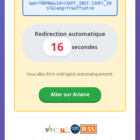
ope=THEMA&vid=33UFC_INST:33UFC_IN
ST&lang=fr&offset=0
Redirection automatique
16
secondes
Vous allez être redirigé(e) automatiquement.
Aller sur Ariane