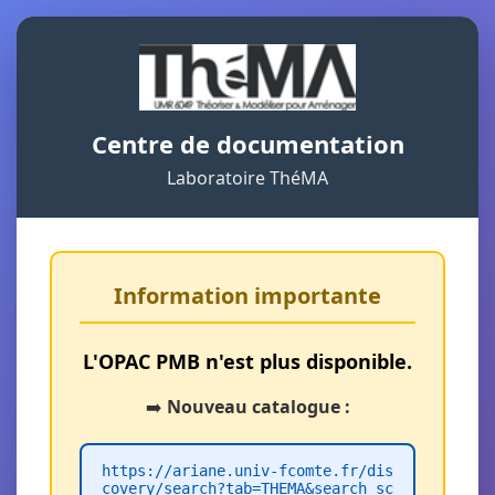
Centre de documentation
Laboratoire ThéMA
Information importante
L'OPAC PMB n'est plus disponible.
➡️
Nouveau catalogue :
https://ariane.univ-fcomte.fr/dis
covery/search?tab=THEMA&search_sc