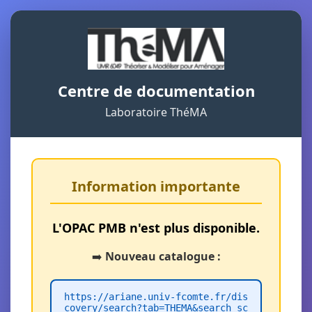
Centre de documentation
Laboratoire ThéMA
Information importante
L'OPAC PMB n'est plus disponible.
➡️
Nouveau catalogue :
https://ariane.univ-fcomte.fr/dis
covery/search?tab=THEMA&search_sc