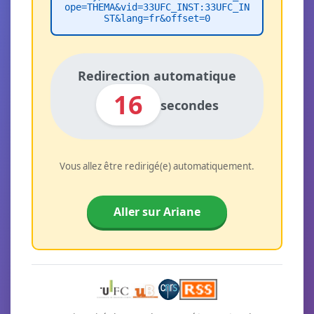
ope=THEMA&vid=33UFC_INST:33UFC_IN
ST&lang=fr&offset=0
Redirection automatique
16
secondes
Vous allez être redirigé(e) automatiquement.
Aller sur Ariane