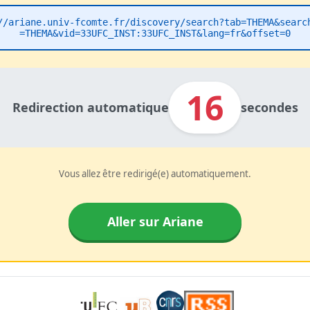
//ariane.univ-fcomte.fr/discovery/search?tab=THEMA&searc
=THEMA&vid=33UFC_INST:33UFC_INST&lang=fr&offset=0
16
Redirection automatique
secondes
Vous allez être redirigé(e) automatiquement.
Aller sur Ariane