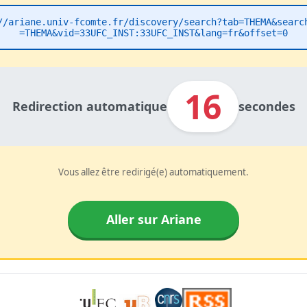
//ariane.univ-fcomte.fr/discovery/search?tab=THEMA&searc
=THEMA&vid=33UFC_INST:33UFC_INST&lang=fr&offset=0
16
Redirection automatique
secondes
Vous allez être redirigé(e) automatiquement.
Aller sur Ariane