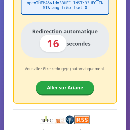
ope=THEMA&vid=33UFC_INST:33UFC_IN
ST&lang=fr&offset=0
Redirection automatique
16
secondes
Vous allez être redirigé(e) automatiquement.
Aller sur Ariane