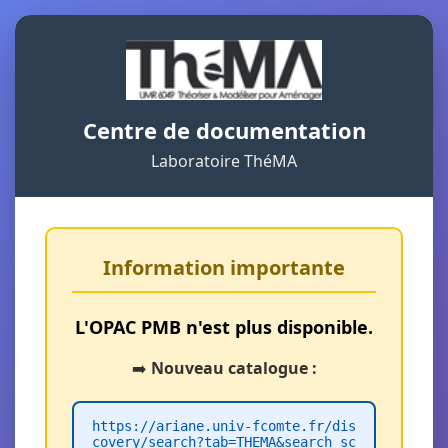
Centre de documentation
Laboratoire ThéMA
Information importante
L'OPAC PMB n'est plus disponible.
➡️
Nouveau catalogue :
https://ariane.univ-fcomte.fr/dis
covery/search?tab=THEMA&search_sc