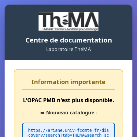
Centre de documentation
Laboratoire ThéMA
Information importante
L'OPAC PMB n'est plus disponible.
➡️
Nouveau catalogue :
https://ariane.univ-fcomte.fr/dis
covery/search?tab=THEMA&search_sc