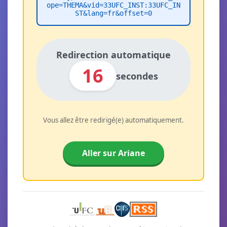
ope=THEMA&vid=33UFC_INST:33UFC_IN
ST&lang=fr&offset=0
Redirection automatique
16
secondes
Vous allez être redirigé(e) automatiquement.
Aller sur Ariane