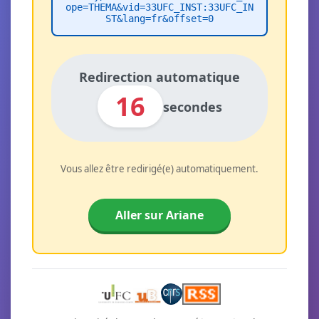
ope=THEMA&vid=33UFC_INST:33UFC_IN
ST&lang=fr&offset=0
Redirection automatique
16
secondes
Vous allez être redirigé(e) automatiquement.
Aller sur Ariane