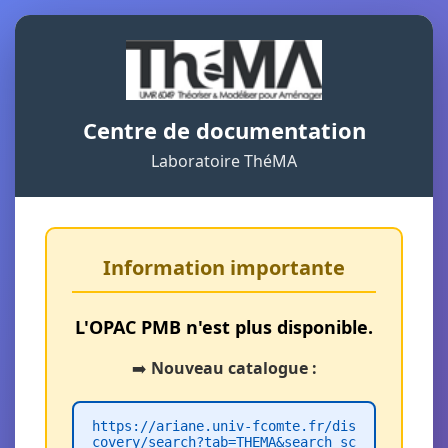
Centre de documentation
Laboratoire ThéMA
Information importante
L'OPAC PMB n'est plus disponible.
➡️
Nouveau catalogue :
https://ariane.univ-fcomte.fr/dis
covery/search?tab=THEMA&search_sc