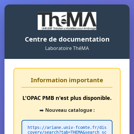
Centre de documentation
Laboratoire ThéMA
Information importante
L'OPAC PMB n'est plus disponible.
➡️
Nouveau catalogue :
https://ariane.univ-fcomte.fr/dis
covery/search?tab=THEMA&search_sc