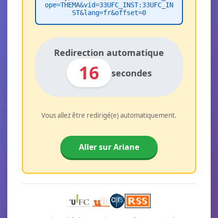
ope=THEMA&vid=33UFC_INST:33UFC_IN
ST&lang=fr&offset=0
Redirection automatique
16
secondes
Vous allez être redirigé(e) automatiquement.
Aller sur Ariane