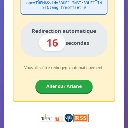
ope=THEMA&vid=33UFC_INST:33UFC_IN
ST&lang=fr&offset=0
Redirection automatique
16
secondes
Vous allez être redirigé(e) automatiquement.
Aller sur Ariane