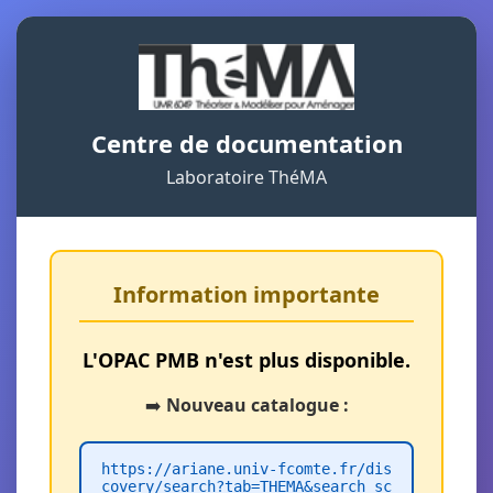
Centre de documentation
Laboratoire ThéMA
Information importante
L'OPAC PMB n'est plus disponible.
➡️
Nouveau catalogue :
https://ariane.univ-fcomte.fr/dis
covery/search?tab=THEMA&search_sc