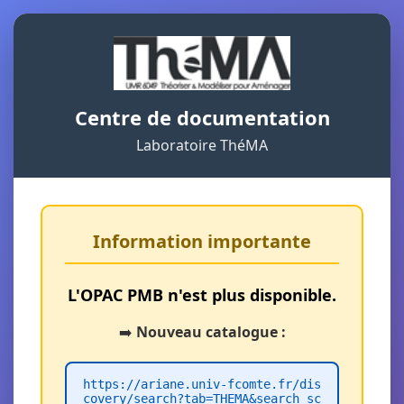
Centre de documentation
Laboratoire ThéMA
Information importante
L'OPAC PMB n'est plus disponible.
➡️
Nouveau catalogue :
https://ariane.univ-fcomte.fr/dis
covery/search?tab=THEMA&search_sc