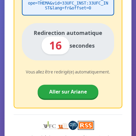
ope=THEMA&vid=33UFC_INST:33UFC_IN
ST&lang=fr&offset=0
Redirection automatique
16
secondes
Vous allez être redirigé(e) automatiquement.
Aller sur Ariane