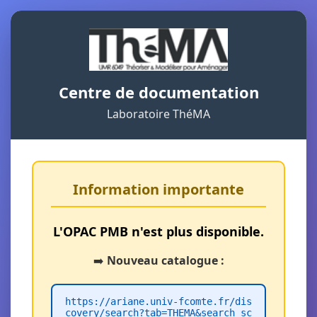
Centre de documentation
Laboratoire ThéMA
Information importante
L'OPAC PMB n'est plus disponible.
➡️
Nouveau catalogue :
https://ariane.univ-fcomte.fr/dis
covery/search?tab=THEMA&search_sc