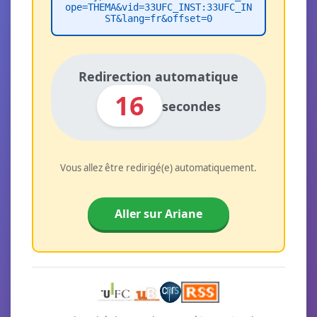
ope=THEMA&vid=33UFC_INST:33UFC_IN
ST&lang=fr&offset=0
Redirection automatique
16
secondes
Vous allez être redirigé(e) automatiquement.
Aller sur Ariane