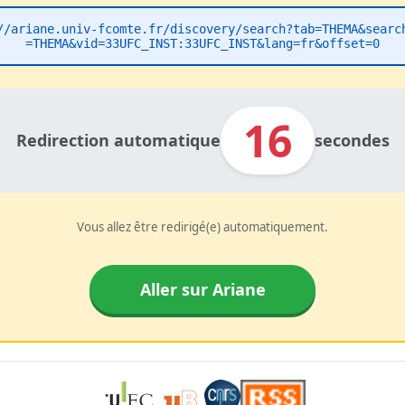
//ariane.univ-fcomte.fr/discovery/search?tab=THEMA&searc
=THEMA&vid=33UFC_INST:33UFC_INST&lang=fr&offset=0
16
Redirection automatique
secondes
Vous allez être redirigé(e) automatiquement.
Aller sur Ariane