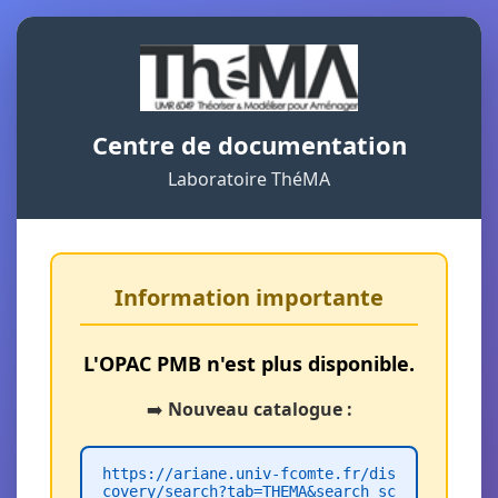
Centre de documentation
Laboratoire ThéMA
Information importante
L'OPAC PMB n'est plus disponible.
➡️
Nouveau catalogue :
https://ariane.univ-fcomte.fr/dis
covery/search?tab=THEMA&search_sc