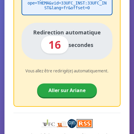
ope=THEMA&vid=33UFC_INST:33UFC_IN
ST&lang=fr&offset=0
Redirection automatique
16
secondes
Vous allez être redirigé(e) automatiquement.
Aller sur Ariane