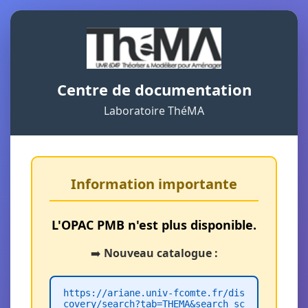
Centre de documentation
Laboratoire ThéMA
Information importante
L'OPAC PMB n'est plus disponible.
➡️
Nouveau catalogue :
https://ariane.univ-fcomte.fr/dis
covery/search?tab=THEMA&search_sc