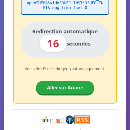
ope=THEMA&vid=33UFC_INST:33UFC_IN
ST&lang=fr&offset=0
Redirection automatique
16
secondes
Vous allez être redirigé(e) automatiquement.
Aller sur Ariane