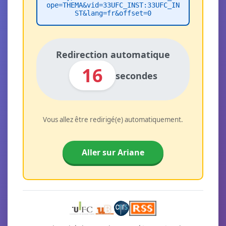
ope=THEMA&vid=33UFC_INST:33UFC_IN
ST&lang=fr&offset=0
Redirection automatique
16
secondes
Vous allez être redirigé(e) automatiquement.
Aller sur Ariane