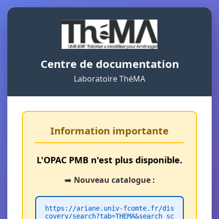
Centre de documentation
Laboratoire ThéMA
Information importante
L'OPAC PMB n'est plus disponible.
➡️
Nouveau catalogue :
https://ariane.univ-fcomte.fr/dis
covery/search?tab=THEMA&search_sc