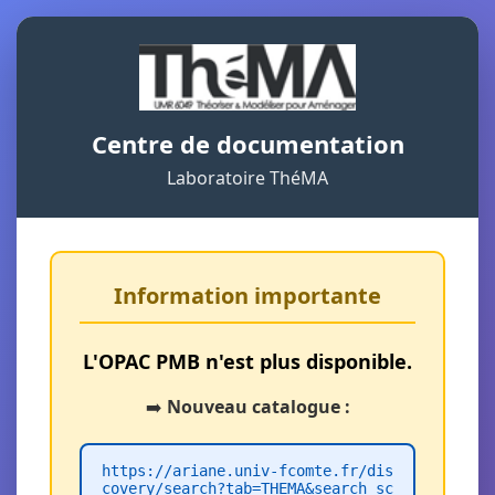
Centre de documentation
Laboratoire ThéMA
Information importante
L'OPAC PMB n'est plus disponible.
➡️
Nouveau catalogue :
https://ariane.univ-fcomte.fr/dis
covery/search?tab=THEMA&search_sc