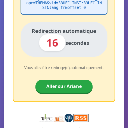
ope=THEMA&vid=33UFC_INST:33UFC_IN
ST&lang=fr&offset=0
Redirection automatique
16
secondes
Vous allez être redirigé(e) automatiquement.
Aller sur Ariane