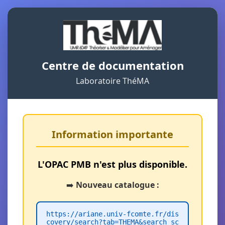
Centre de documentation
Laboratoire ThéMA
Information importante
L'OPAC PMB n'est plus disponible.
➡️
Nouveau catalogue :
https://ariane.univ-fcomte.fr/dis
covery/search?tab=THEMA&search_sc