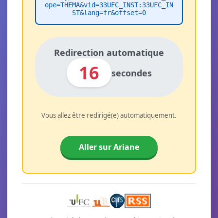
ope=THEMA&vid=33UFC_INST:33UFC_IN
ST&lang=fr&offset=0
Redirection automatique
16
secondes
Vous allez être redirigé(e) automatiquement.
Aller sur Ariane