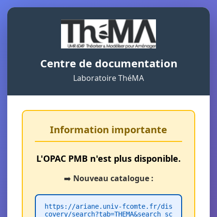
Centre de documentation
Laboratoire ThéMA
Information importante
L'OPAC PMB n'est plus disponible.
➡️
Nouveau catalogue :
https://ariane.univ-fcomte.fr/dis
covery/search?tab=THEMA&search_sc