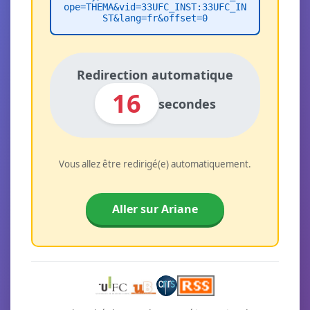
ope=THEMA&vid=33UFC_INST:33UFC_IN
ST&lang=fr&offset=0
Redirection automatique
16
secondes
Vous allez être redirigé(e) automatiquement.
Aller sur Ariane