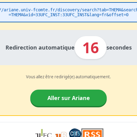
//ariane.univ-fcomte.fr/discovery/search?tab=THEMA&searc
=THEMA&vid=33UFC_INST:33UFC_INST&lang=fr&offset=0
16
Redirection automatique
secondes
Vous allez être redirigé(e) automatiquement.
Aller sur Ariane