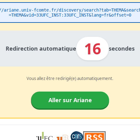
//ariane.univ-fcomte.fr/discovery/search?tab=THEMA&searc
=THEMA&vid=33UFC_INST:33UFC_INST&lang=fr&offset=0
16
Redirection automatique
secondes
Vous allez être redirigé(e) automatiquement.
Aller sur Ariane