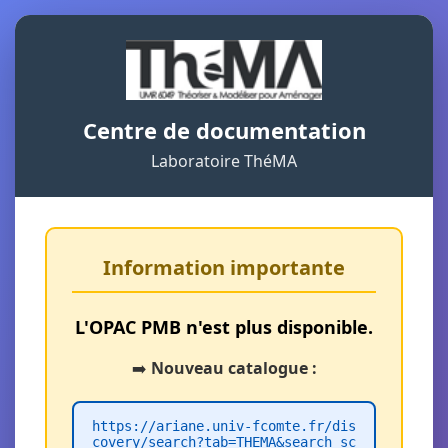
Centre de documentation
Laboratoire ThéMA
Information importante
L'OPAC PMB n'est plus disponible.
➡️
Nouveau catalogue :
https://ariane.univ-fcomte.fr/dis
covery/search?tab=THEMA&search_sc