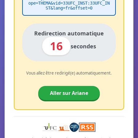
ope=THEMA&vid=33UFC_INST:33UFC_IN
ST&lang=fr&offset=0
Redirection automatique
16
secondes
Vous allez être redirigé(e) automatiquement.
Aller sur Ariane