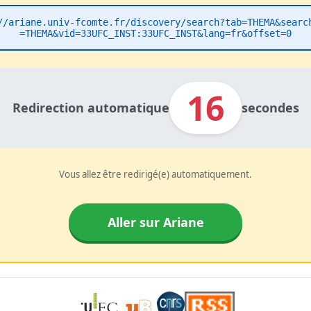
//ariane.univ-fcomte.fr/discovery/search?tab=THEMA&searc
=THEMA&vid=33UFC_INST:33UFC_INST&lang=fr&offset=0
16
Redirection automatique
secondes
Vous allez être redirigé(e) automatiquement.
Aller sur Ariane