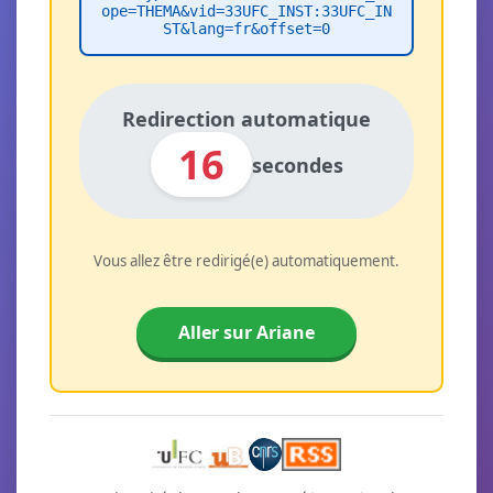
ope=THEMA&vid=33UFC_INST:33UFC_IN
ST&lang=fr&offset=0
Redirection automatique
16
secondes
Vous allez être redirigé(e) automatiquement.
Aller sur Ariane