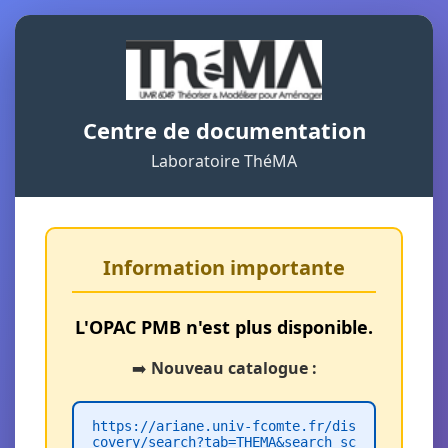
Centre de documentation
Laboratoire ThéMA
Information importante
L'OPAC PMB n'est plus disponible.
➡️
Nouveau catalogue :
https://ariane.univ-fcomte.fr/dis
covery/search?tab=THEMA&search_sc