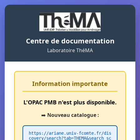
Centre de documentation
Laboratoire ThéMA
Information importante
L'OPAC PMB n'est plus disponible.
➡️
Nouveau catalogue :
https://ariane.univ-fcomte.fr/dis
covery/search?tab=THEMA&search_sc