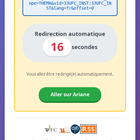
ope=THEMA&vid=33UFC_INST:33UFC_IN
ST&lang=fr&offset=0
Redirection automatique
16
secondes
Vous allez être redirigé(e) automatiquement.
Aller sur Ariane