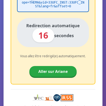
ope=THEMA&vid=33UFC_INST:33UFC_IN
ST&lang=fr&offset=0
Redirection automatique
16
secondes
Vous allez être redirigé(e) automatiquement.
Aller sur Ariane