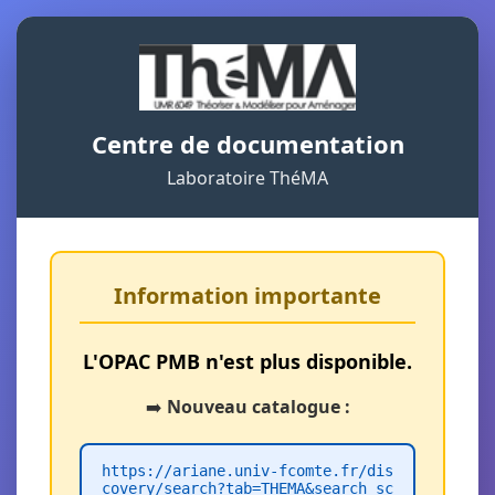
Centre de documentation
Laboratoire ThéMA
Information importante
L'OPAC PMB n'est plus disponible.
➡️
Nouveau catalogue :
https://ariane.univ-fcomte.fr/dis
covery/search?tab=THEMA&search_sc