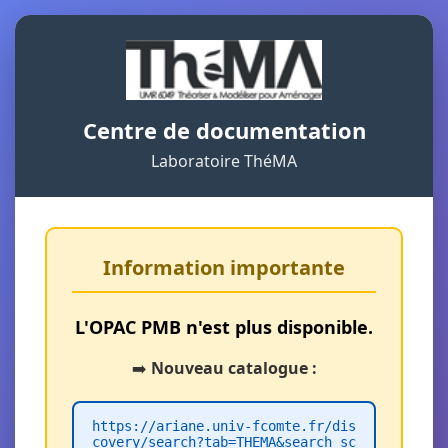
Centre de documentation
Laboratoire ThéMA
Information importante
L'OPAC PMB n'est plus disponible.
➡️
Nouveau catalogue :
https://ariane.univ-fcomte.fr/dis
covery/search?tab=THEMA&search_sc