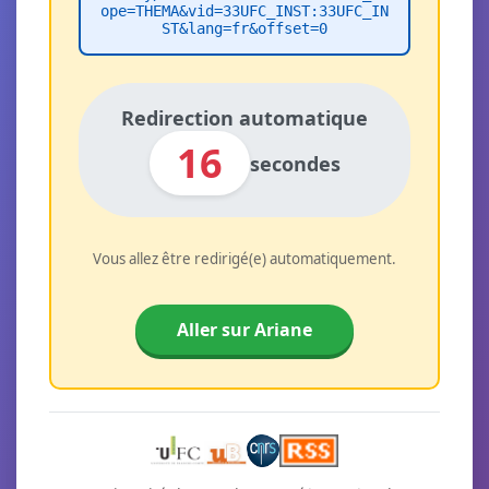
ope=THEMA&vid=33UFC_INST:33UFC_IN
ST&lang=fr&offset=0
Redirection automatique
16
secondes
Vous allez être redirigé(e) automatiquement.
Aller sur Ariane