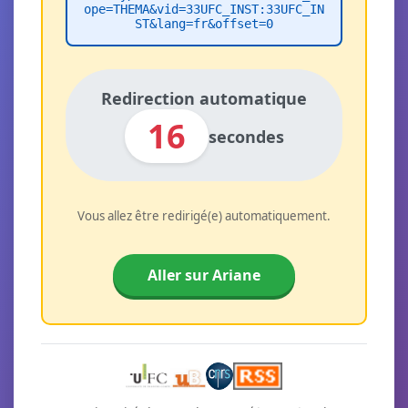
ope=THEMA&vid=33UFC_INST:33UFC_IN
ST&lang=fr&offset=0
Redirection automatique
16
secondes
Vous allez être redirigé(e) automatiquement.
Aller sur Ariane