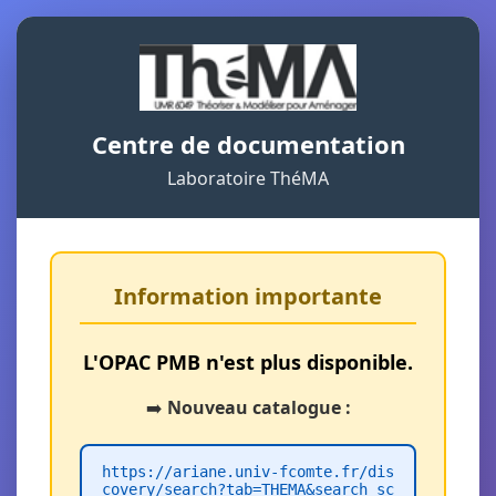
Centre de documentation
Laboratoire ThéMA
Information importante
L'OPAC PMB n'est plus disponible.
➡️
Nouveau catalogue :
https://ariane.univ-fcomte.fr/dis
covery/search?tab=THEMA&search_sc