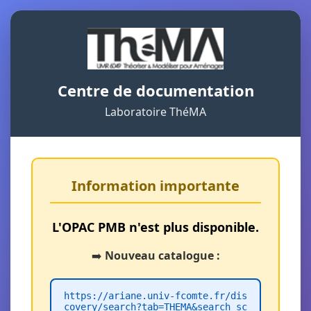
Centre de documentation
Laboratoire ThéMA
Information importante
L'OPAC PMB n'est plus disponible.
➡️
Nouveau catalogue :
https://ariane.univ-fcomte.fr/dis
covery/search?tab=THEMA&search_sc