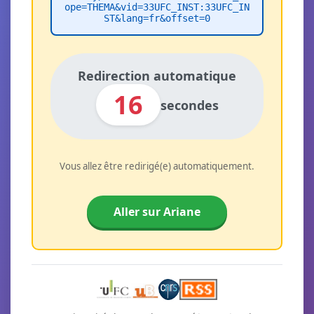
ope=THEMA&vid=33UFC_INST:33UFC_IN
ST&lang=fr&offset=0
Redirection automatique
16
secondes
Vous allez être redirigé(e) automatiquement.
Aller sur Ariane