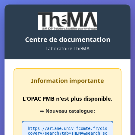
Centre de documentation
Laboratoire ThéMA
Information importante
L'OPAC PMB n'est plus disponible.
➡️
Nouveau catalogue :
https://ariane.univ-fcomte.fr/dis
covery/search?tab=THEMA&search_sc