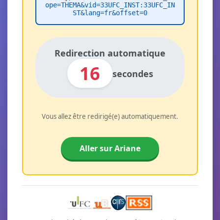
ope=THEMA&vid=33UFC_INST:33UFC_IN
ST&lang=fr&offset=0
Redirection automatique
16
secondes
Vous allez être redirigé(e) automatiquement.
Aller sur Ariane