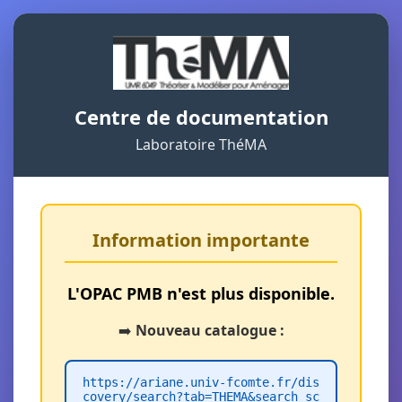
Centre de documentation
Laboratoire ThéMA
Information importante
L'OPAC PMB n'est plus disponible.
➡️
Nouveau catalogue :
https://ariane.univ-fcomte.fr/dis
covery/search?tab=THEMA&search_sc