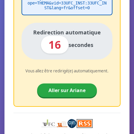
ope=THEMA&vid=33UFC_INST:33UFC_IN
ST&lang=fr&offset=0
Redirection automatique
16
secondes
Vous allez être redirigé(e) automatiquement.
Aller sur Ariane