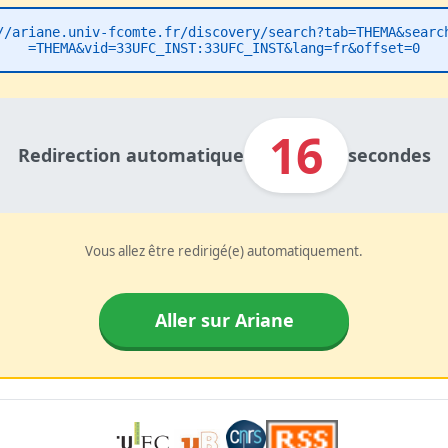
//ariane.univ-fcomte.fr/discovery/search?tab=THEMA&searc
=THEMA&vid=33UFC_INST:33UFC_INST&lang=fr&offset=0
16
Redirection automatique
secondes
Vous allez être redirigé(e) automatiquement.
Aller sur Ariane