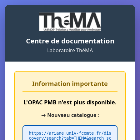
Centre de documentation
Laboratoire ThéMA
Information importante
L'OPAC PMB n'est plus disponible.
➡️
Nouveau catalogue :
https://ariane.univ-fcomte.fr/dis
covery/search?tab=THEMA&search_sc