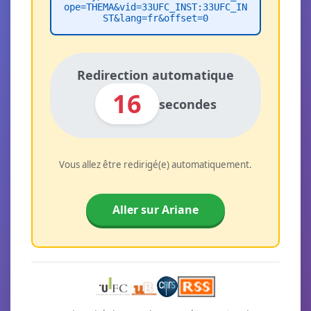
ope=THEMA&vid=33UFC_INST:33UFC_IN
ST&lang=fr&offset=0
Redirection automatique
16
secondes
Vous allez être redirigé(e) automatiquement.
Aller sur Ariane