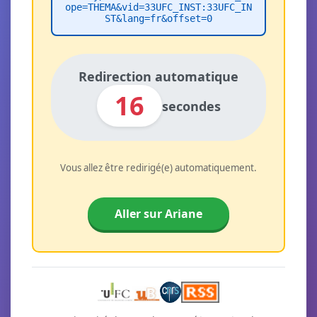
ope=THEMA&vid=33UFC_INST:33UFC_IN
ST&lang=fr&offset=0
Redirection automatique
16
secondes
Vous allez être redirigé(e) automatiquement.
Aller sur Ariane