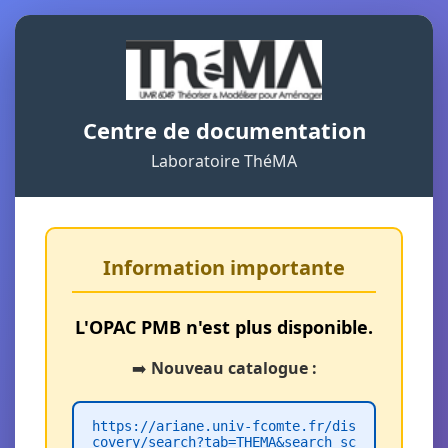
Centre de documentation
Laboratoire ThéMA
Information importante
L'OPAC PMB n'est plus disponible.
➡️
Nouveau catalogue :
https://ariane.univ-fcomte.fr/dis
covery/search?tab=THEMA&search_sc