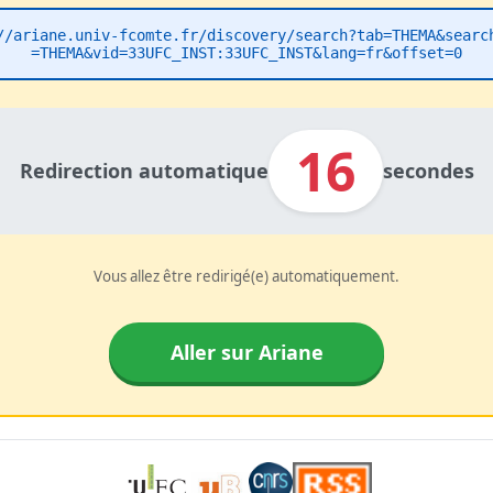
//ariane.univ-fcomte.fr/discovery/search?tab=THEMA&searc
=THEMA&vid=33UFC_INST:33UFC_INST&lang=fr&offset=0
16
Redirection automatique
secondes
Vous allez être redirigé(e) automatiquement.
Aller sur Ariane